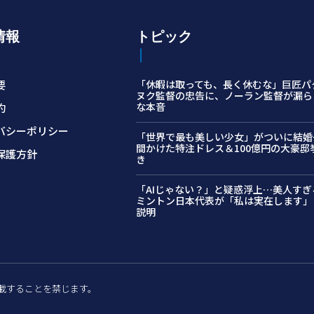
情報
トピック
要
「休暇は取っても、長く休むな」巨匠パ
ヌク監督の忠告に、ノーラン監督が漏ら
な本音
約
バシーポリシー
「世界で最も美しい少女」がついに結婚…
間かけた特注ドレス＆100億円の大豪邸
保護方針
き
「AIじゃない？」と疑惑浮上…美人すぎ
ミントン日本代表が「私は実在します」
説明
許可なく転載することを禁じます。