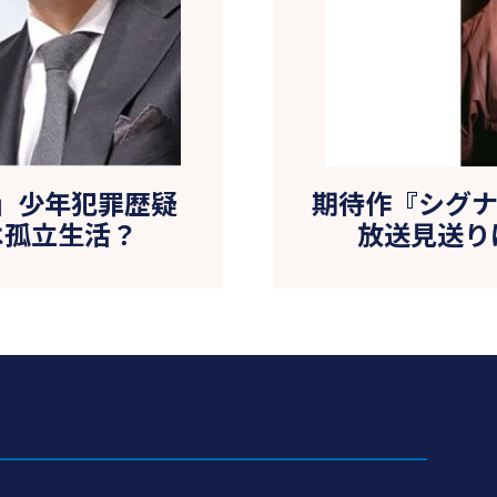
」少年犯罪歴疑
期待作『シグナ
は孤立生活？
放送見送り