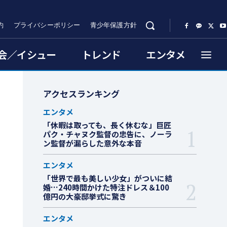
約
プライバシーポリシー
青少年保護方針
会／イシュー
トレンド
エンタメ
アクセスランキング
エンタメ
「休暇は取っても、長く休むな」巨匠
パク・チャヌク監督の忠告に、ノーラ
ン監督が漏らした意外な本音
エンタメ
「世界で最も美しい少女」がついに結
婚…240時間かけた特注ドレス＆100
億円の大豪邸挙式に驚き
エンタメ