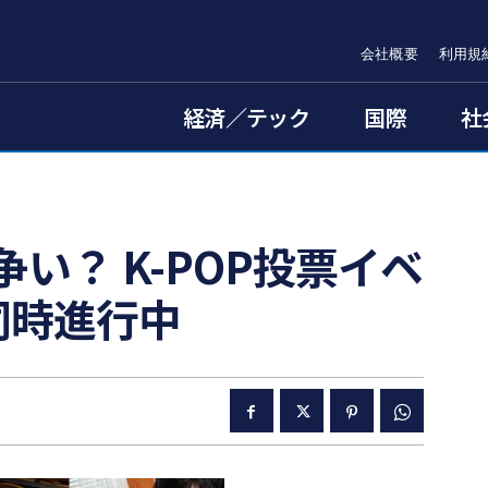
会社概要
利用規
経済／テック
国際
社
い？ K-POP投票イベ
同時進行中