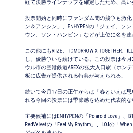
経て決勝ラインナップを確定したため、高い
投票開始と同時にファンダム間の競争も激化している
ン＆アンシン」、ENHYPENの「ジェイ、ソンフ
ウン、ソン・ハンビン」などが上位に名を連
この他にもRIIZE、TOMORROW X TOGET
し、優勝争いを続けている。この投票は今月2
ウル市の空港鉄道AREXの弘大入口駅（ホン
板に広告が提供される特典が与えられる。
続いて今月17日の正午からは「春といえば
れる今回の投票には季節感を込めた代表的な
主要候補にはENHYPENの「Polaroid Love」、BTSの
RedVelvetの「Feel My Rhythm」、I.O.Iの「When
どが名を連ねた。