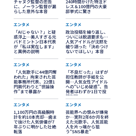
チャヌク監督の忠告
240時間かけた特注ド
に、ノーラン監督が漏
レス＆100億円の大豪
らした意外な本音
邸挙式に驚き
エンタメ
エンタメ
「AIじゃない？」と疑
政治投稿を繰り返し、
惑浮上…美人すぎる元
ついには脱退要求も…
バドミントン日本代表
人気アイドルが沈黙を
が「私は実在します」
破り語った「決めつけ
と異例の説明
ないでほしい」本音
エンタメ
エンタメ
「人気歌手に44億円奪
「不良だった」はずが
われた」拘束された芸
担任教師が手紙を公
能事務所代表、22億1
開…人気女性アイドル
円肩代わりと“世論操
への“いじめ疑惑”、告
作”まで暴露か
発者はわずか1日で投
稿削除
エンタメ
エンタメ
1,100万円の高級腕時
芸能界への恨みが爆発
計を約10本売却…歯ま
か…実刑2年6か月を終
で抜けた人気俳優が7
えた元歌手、人気芸能
年ぶりに明かした壮絶
人を片っ端から狙
転落
う“SNS暴走”