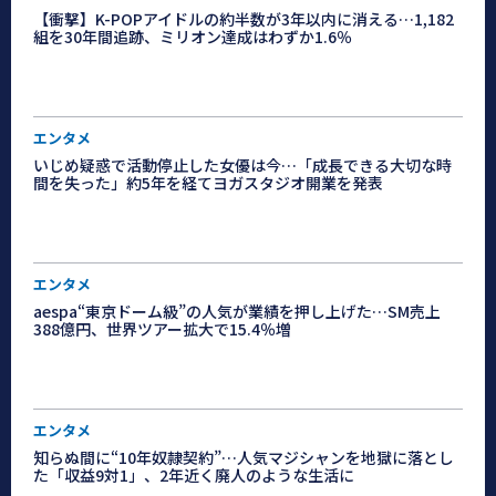
【衝撃】K-POPアイドルの約半数が3年以内に消える…1,182
組を30年間追跡、ミリオン達成はわずか1.6％
エンタメ
いじめ疑惑で活動停止した女優は今…「成長できる大切な時
間を失った」約5年を経てヨガスタジオ開業を発表
エンタメ
aespa“東京ドーム級”の人気が業績を押し上げた…SM売上
388億円、世界ツアー拡大で15.4％増
エンタメ
知らぬ間に“10年奴隷契約”…人気マジシャンを地獄に落とし
た「収益9対1」、2年近く廃人のような生活に