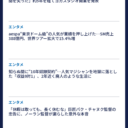
間を失った」約5年を経てヨガスタジオ開業を発表
エンタメ
aespa“東京ドーム級”の人気が業績を押し上げた…SM売上
388億円、世界ツアー拡大で15.4％増
エンタメ
知らぬ間に“10年奴隷契約”…人気マジシャンを地獄に落とし
た「収益9対1」、2年近く廃人のような生活に
エンタメ
「休暇は取っても、長く休むな」巨匠パク・チャヌク監督の
忠告に、ノーラン監督が漏らした意外な本音