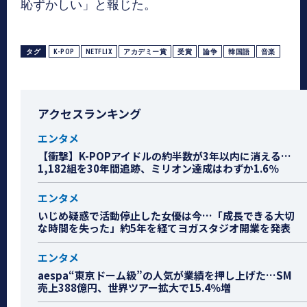
恥ずかしい」と報じた。
タグ
K-POP
NETFLIX
アカデミー賞
受賞
論争
韓国語
音楽
アクセスランキング
エンタメ
【衝撃】K-POPアイドルの約半数が3年以内に消える…
1,182組を30年間追跡、ミリオン達成はわずか1.6％
エンタメ
いじめ疑惑で活動停止した女優は今…「成長できる大切
な時間を失った」約5年を経てヨガスタジオ開業を発表
エンタメ
aespa“東京ドーム級”の人気が業績を押し上げた…SM
売上388億円、世界ツアー拡大で15.4％増