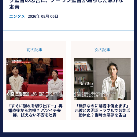
本音
エンタメ
2026年 08月 06日
前の記事
次の記事
「すぐに別れを切り出す…」再
「無罪なのに誹謗中傷止まず」
婚直後から危機？ バツイチ夫
元彼との泥沼トラブルで芸能活
婦、拭えない不安を吐露
動休止？当時の悪夢を告白