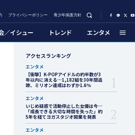
約
プライバシーポリシー
青少年保護方針
会／イシュー
トレンド
エンタメ
アクセスランキング
エンタメ
【衝撃】K-POPアイドルの約半数が3
年以内に消える…1,182組を30年間追
跡、ミリオン達成はわずか1.6％
エンタメ
いじめ疑惑で活動停止した女優は今…
「成長できる大切な時間を失った」約
5年を経てヨガスタジオ開業を発表
エンタメ