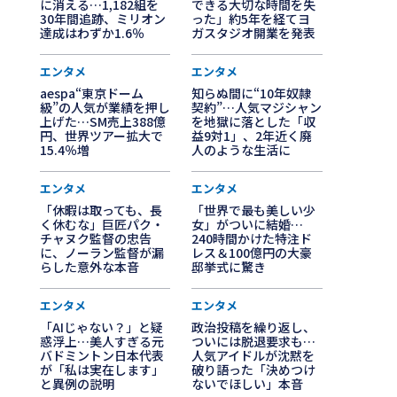
に消える…1,182組を
できる大切な時間を失
30年間追跡、ミリオン
った」約5年を経てヨ
達成はわずか1.6％
ガスタジオ開業を発表
エンタメ
エンタメ
aespa“東京ドーム
知らぬ間に“10年奴隷
級”の人気が業績を押し
契約”…人気マジシャン
上げた…SM売上388億
を地獄に落とした「収
円、世界ツアー拡大で
益9対1」、2年近く廃
15.4％増
人のような生活に
エンタメ
エンタメ
「休暇は取っても、長
「世界で最も美しい少
く休むな」巨匠パク・
女」がついに結婚…
チャヌク監督の忠告
240時間かけた特注ド
に、ノーラン監督が漏
レス＆100億円の大豪
らした意外な本音
邸挙式に驚き
エンタメ
エンタメ
「AIじゃない？」と疑
政治投稿を繰り返し、
惑浮上…美人すぎる元
ついには脱退要求も…
バドミントン日本代表
人気アイドルが沈黙を
が「私は実在します」
破り語った「決めつけ
と異例の説明
ないでほしい」本音