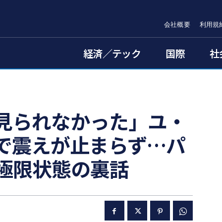
会社概要
利用規
経済／テック
国際
社
見られなかった」ユ・
で震えが止まらず…パ
極限状態の裏話