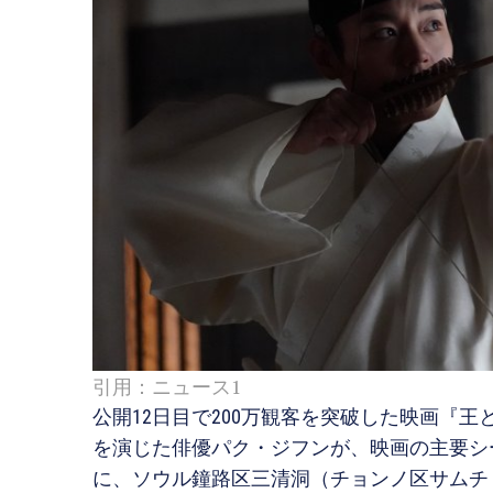
引用：ニュース1
公開12日目で200万観客を突破した映画『
を演じた俳優パク・ジフンが、映画の主要シ
に、ソウル鐘路区三清洞（チョンノ区サムチ