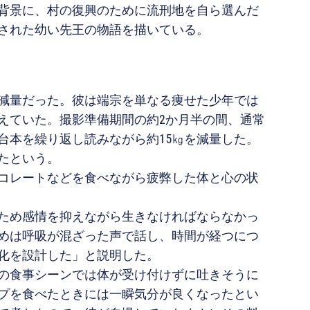
を背景に、村の復興のために流刑地を自ら選んだ
された幼い先王の物語を描いている。
減量だった。彼は端宗を単なる痩せた少年では
えていた。撮影準備期間の約2か月半の間、通常
台本を繰り返し読みながら約15㎏を減量した。
たという。
コレートなどを食べながら疲弊した体と心の状
ため感情を抑えながら生きなければならなかっ
めは呼吸が混ざった声で話し、時間が経つにつ
化を設計した」と説明した。
の食事シーンでは体が受け付けずに吐きそうに
プを食べたときには一瞬気分が良くなったとい