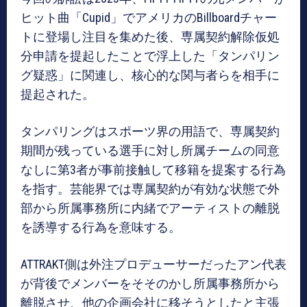
ヒット曲「Cupid」でアメリカのBillboardチャー
トに登場し注目を集めた後、専属契約解除仮処
分申請を提起したことで浮上した「タンパリン
グ疑惑」に関連し、核心的な関与者らを相手に
提起された。
タンパリングはスポーツ界の用語で、専属契約
期間が残っている選手に対し所属チームの同意
なしに第3者が事前接触して移籍を提案する行為
を指す。芸能界では専属契約が有効な状態で外
部から所属事務所に内緒でアーティストの離脱
を誘導する行為を意味する。
ATTRAKT側は外注プロデューサーだったアン代表
が背後でメンバーをそそのかし所属事務所から
離脱させ、他の企画会社に移そうとしたと主張