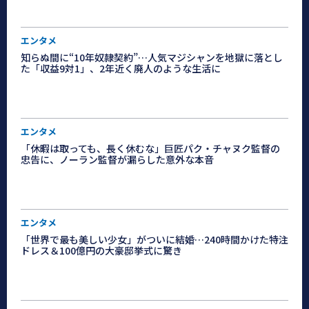
エンタメ
知らぬ間に“10年奴隷契約”…人気マジシャンを地獄に落とし
た「収益9対1」、2年近く廃人のような生活に
エンタメ
「休暇は取っても、長く休むな」巨匠パク・チャヌク監督の
忠告に、ノーラン監督が漏らした意外な本音
エンタメ
「世界で最も美しい少女」がついに結婚…240時間かけた特注
ドレス＆100億円の大豪邸挙式に驚き