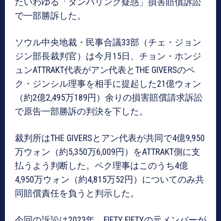
たいわゆる「タンパリング疑惑」損害賠償訴訟
で一部勝訴した。
ソウル中央地裁・民事合議33部（チェ・ジョン
ジン部長裁判官）は今月15日、チョン・ホンジ
ュンATTRAKT代表がアン代表とTHE GIVERSのペ
ク・ジンシル理事を相手に提起した21億ウォン
（約2億2,495万189円）余りの損害賠償請求訴訟
で原告一部勝訴の判決を下した。
裁判所はTHE GIVERSとアン代表が共同で4億9,950
万ウォン（約5,350万6,009円）をATTRAKT側に支
払うよう判断した。ペク理事はこのうち4億
4,950万ウォン（約4,815万52円）についてのみ共
同賠償責任を負うと判示した。
今回の訴訟は2023年、FIFTY FIFTYの元メンバーが