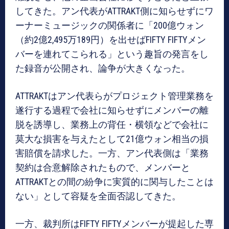
してきた。アン代表がATTRAKT側に知らせずにワ
ーナーミュージックの関係者に「200億ウォン
（約2億2,495万189円）を出せばFIFTY FIFTYメン
バーを連れてこられる」という趣旨の発言をし
た録音が公開され、論争が大きくなった。
ATTRAKTはアン代表らがプロジェクト管理業務を
遂行する過程で会社に知らせずにメンバーの離
脱を誘導し、業務上の背任・横領などで会社に
莫大な損害を与えたとして21億ウォン相当の損
害賠償を請求した。一方、アン代表側は「業務
契約は合意解除されたもので、メンバーと
ATTRAKTとの間の紛争に実質的に関与したことは
ない」として容疑を全面否認してきた。
一方、裁判所はFIFTY FIFTYメンバーが提起した専