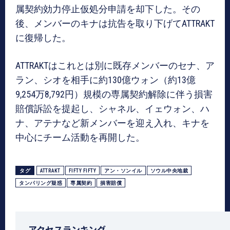
属契約効力停止仮処分申請を却下した。その
後、メンバーのキナは抗告を取り下げてATTRAKT
に復帰した。
ATTRAKTはこれとは別に既存メンバーのセナ、ア
ラン、シオを相手に約130億ウォン（約13億
9,254万8,792円）規模の専属契約解除に伴う損害
賠償訴訟を提起し、シャネル、イェウォン、ハ
ナ、アテナなど新メンバーを迎え入れ、キナを
中心にチーム活動を再開した。
タグ
ATTRAKT
FIFTY FIFTY
アン・ソンイル
ソウル中央地裁
タンパリング疑惑
専属契約
損害賠償
アクセスランキング