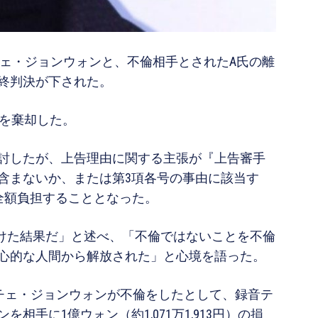
チェ・ジョンウォンと、不倫相手とされたA氏の離
終判決が下された。
告を棄却した。
討したが、上告理由に関する主張が『上告審手
を含まないか、または第3項各号の事由に該当す
全額負担することとなった。
続けた結果だ」と述べ、「不倫ではないことを不倫
心的な人間から解放された」と心境を語った。
氏とチェ・ジョンウォンが不倫をしたとして、録音テ
手に1億ウォン（約1,071万1,913円）の損