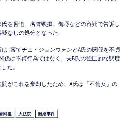
B氏を脅迫、名誉毀損、侮辱などの容疑で告訴し
容疑なしの処分となった。
所は1審でチェ・ジョンウォンとA氏の関係を不貞
関係は不貞行為ではなく、夫B氏の強圧的な態度
棄した。
法院がこれを棄却したため、A氏は「不倫女」の
誉回復
大法院
離婚事件