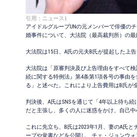
引用：ニュース1
アイドルグループUNの元メンバーで俳優の
婚事件について、大法院（最高裁判所）の最
大法院は15日、A氏の元夫B氏が提起した上
大法院は「原審判決及び上告理由をすべて検
続に関する特例法』第4条第1項各号の事由
る」と述べた。これにより上告費用はB氏が
判決後、A氏はSNSを通じて「4年以上待ち
だと主張し、多くの人に迷惑をかけ、自己中
これに先立ち、B氏は2023年1月、妻のA
ープや覚書などを公開し、チェ・ジョンウォンを相