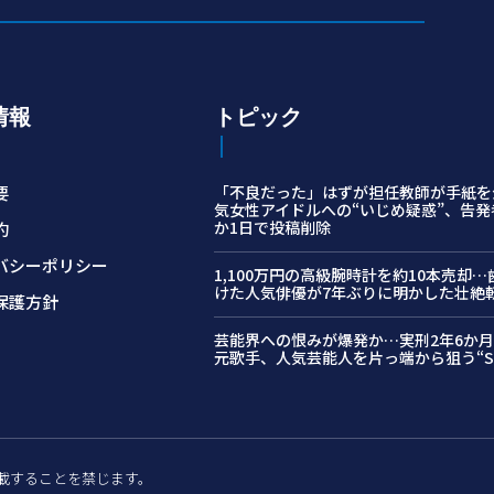
情報
トピック
要
「不良だった」はずが担任教師が手紙を
気女性アイドルへの“いじめ疑惑”、告発
か1日で投稿削除
約
バシーポリシー
1,100万円の高級腕時計を約10本売却
けた人気俳優が7年ぶりに明かした壮絶
保護方針
芸能界への恨みが爆発か…実刑2年6か
元歌手、人気芸能人を片っ端から狙う“S
許可なく転載することを禁じます。