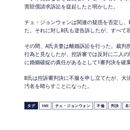
害賠償請求訴訟を提起したと明かした。
チェ・ジョンウォンは関連の疑惑を否定し、
た。それに対しB氏も逆告訴したが、すべて
その間、A氏夫妻は離婚訴訟を行った。裁判
行為と見なしたが、控訴審では反対に二人の
に婚姻破綻の責任があるとして1審判決を破
B氏は控訴審判決に不服を申し立てたが、大
汚名を晴らすことになった。
タグ
SNS
チェ・ジョンウォン
不倫
判決
名