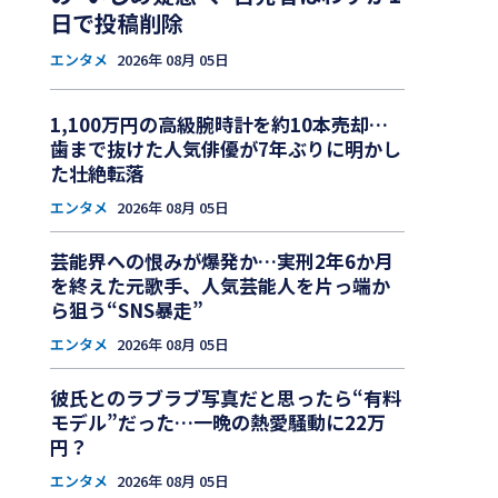
日で投稿削除
エンタメ
2026年 08月 05日
1,100万円の高級腕時計を約10本売却…
歯まで抜けた人気俳優が7年ぶりに明かし
た壮絶転落
エンタメ
2026年 08月 05日
芸能界への恨みが爆発か…実刑2年6か月
を終えた元歌手、人気芸能人を片っ端か
ら狙う“SNS暴走”
エンタメ
2026年 08月 05日
彼氏とのラブラブ写真だと思ったら“有料
モデル”だった…一晩の熱愛騒動に22万
円？
エンタメ
2026年 08月 05日