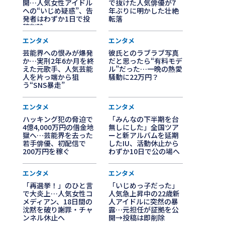
開…人気女性アイドル
で抜けた人気俳優が7
への“いじめ疑惑”、告
年ぶりに明かした壮絶
発者はわずか1日で投
転落
稿削除
エンタメ
エンタメ
芸能界への恨みが爆発
彼氏とのラブラブ写真
か…実刑2年6か月を終
だと思ったら“有料モデ
えた元歌手、人気芸能
ル”だった…一晩の熱愛
人を片っ端から狙
騒動に22万円？
う“SNS暴走”
エンタメ
エンタメ
ハッキング犯の脅迫で
「みんなの下半期を台
4億4,000万円の借金地
無しにした」全国ツア
獄へ…芸能界を去った
ーと新アルバムを延期
若手俳優、初配信で
したIU、活動休止から
200万円を稼ぐ
わずか10日で公の場へ
エンタメ
エンタメ
「再選挙！」のひと言
「いじめっ子だった」
で大炎上…人気女性コ
人気急上昇中の22歳新
メディアン、18日間の
人アイドルに突然の暴
沈黙を破り謝罪・チャ
露…元担任が証拠を公
ンネル休止へ
開→投稿は即削除