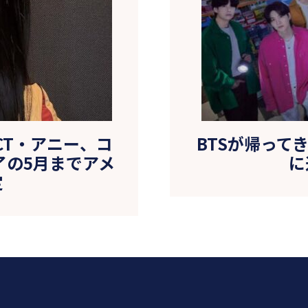
ECT・アニー、コ
BTSが帰ってき
了の5月までアメ
に
定