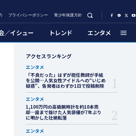
約
プライバシーポリシー
青少年保護方針
会／イシュー
トレンド
エンタメ
アクセスランキング
エンタメ
「不良だった」はずが担任教師が手紙
を公開…人気女性アイドルへの“いじめ
疑惑”、告発者はわずか1日で投稿削除
エンタメ
1,100万円の高級腕時計を約10本売
却…歯まで抜けた人気俳優が7年ぶり
に明かした壮絶転落
エンタメ