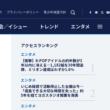
約
プライバシーポリシー
青少年保護方針
会／イシュー
トレンド
エンタメ
アクセスランキング
エンタメ
【衝撃】K-POPアイドルの約半数が3
年以内に消える…1,182組を30年間追
跡、ミリオン達成はわずか1.6％
エンタメ
いじめ疑惑で活動停止した女優は今…
「成長できる大切な時間を失った」約
5年を経てヨガスタジオ開業を発表
エンタメ