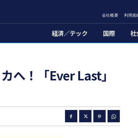
会社概要
利用規
経済／テック
国際
社
へ！「Ever Last」