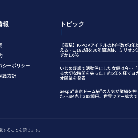
情報
トピック
要
【衝撃】K-POPアイドルの約半数が3年
える…1,182組を30年間追跡、ミリオ
ずか1.6％
約
バシーポリシー
いじめ疑惑で活動停止した女優は今…「
る大切な時間を失った」約5年を経てヨ
保護方針
オ開業を発表
aespa“東京ドーム級”の人気が業績を
た…SM売上388億円、世界ツアー拡大で1
許可なく転載することを禁じます。