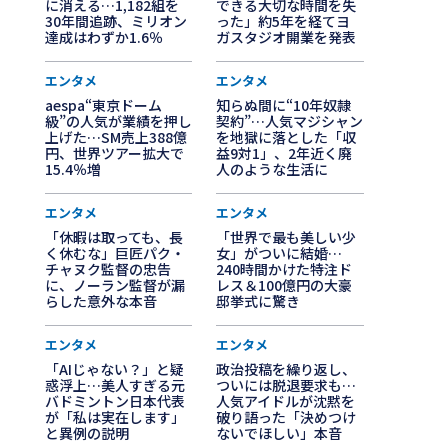
に消える…1,182組を
できる大切な時間を失
30年間追跡、ミリオン
った」約5年を経てヨ
達成はわずか1.6％
ガスタジオ開業を発表
エンタメ
エンタメ
aespa“東京ドーム
知らぬ間に“10年奴隷
級”の人気が業績を押し
契約”…人気マジシャン
上げた…SM売上388億
を地獄に落とした「収
円、世界ツアー拡大で
益9対1」、2年近く廃
15.4％増
人のような生活に
エンタメ
エンタメ
「休暇は取っても、長
「世界で最も美しい少
く休むな」巨匠パク・
女」がついに結婚…
チャヌク監督の忠告
240時間かけた特注ド
に、ノーラン監督が漏
レス＆100億円の大豪
らした意外な本音
邸挙式に驚き
エンタメ
エンタメ
「AIじゃない？」と疑
政治投稿を繰り返し、
惑浮上…美人すぎる元
ついには脱退要求も…
バドミントン日本代表
人気アイドルが沈黙を
が「私は実在します」
破り語った「決めつけ
と異例の説明
ないでほしい」本音