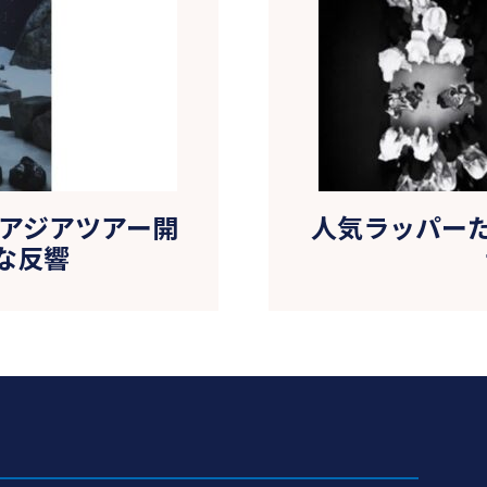
ER、アジアツアー開
人気ラッパーたち
な反響