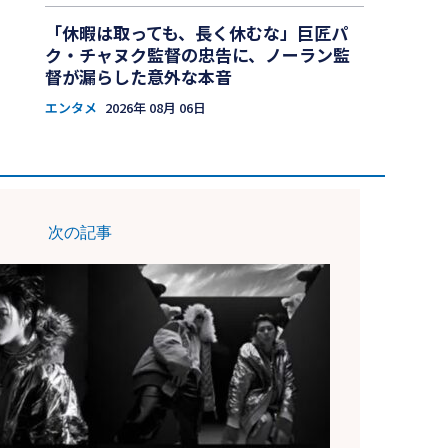
「休暇は取っても、長く休むな」巨匠パ
ク・チャヌク監督の忠告に、ノーラン監
督が漏らした意外な本音
エンタメ
2026年 08月 06日
次の記事