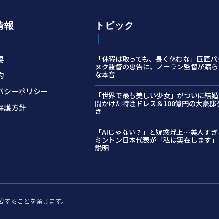
情報
トピック
要
「休暇は取っても、長く休むな」巨匠パ
ヌク監督の忠告に、ノーラン監督が漏ら
な本音
約
バシーポリシー
「世界で最も美しい少女」がついに結婚…
間かけた特注ドレス＆100億円の大豪邸
保護方針
き
「AIじゃない？」と疑惑浮上…美人すぎ
ミントン日本代表が「私は実在します」
説明
許可なく転載することを禁じます。