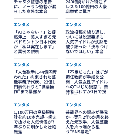
チャヌク監督の忠告
240時間かけた特注ド
に、ノーラン監督が漏
レス＆100億円の大豪
らした意外な本音
邸挙式に驚き
エンタメ
エンタメ
「AIじゃない？」と疑
政治投稿を繰り返し、
惑浮上…美人すぎる元
ついには脱退要求も…
バドミントン日本代表
人気アイドルが沈黙を
が「私は実在します」
破り語った「決めつけ
と異例の説明
ないでほしい」本音
エンタメ
エンタメ
「人気歌手に44億円奪
「不良だった」はずが
われた」拘束された芸
担任教師が手紙を公
能事務所代表、22億1
開…人気女性アイドル
円肩代わりと“世論操
への“いじめ疑惑”、告
作”まで暴露か
発者はわずか1日で投
稿削除
エンタメ
エンタメ
1,100万円の高級腕時
芸能界への恨みが爆発
計を約10本売却…歯ま
か…実刑2年6か月を終
で抜けた人気俳優が7
えた元歌手、人気芸能
年ぶりに明かした壮絶
人を片っ端から狙
転落
う“SNS暴走”