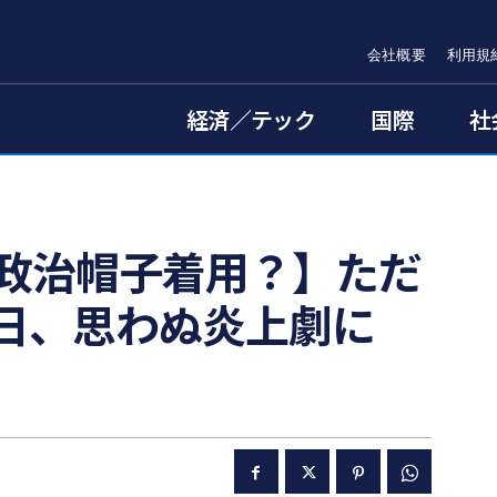
会社概要
利用規
経済／テック
国際
社
OK【政治帽子着用？】ただ
当日、思わぬ炎上劇に