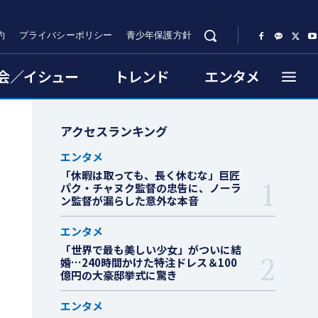
約
プライバシーポリシー
青少年保護方針
会／イシュー
トレンド
エンタメ
アクセスランキング
エンタメ
「休暇は取っても、長く休むな」巨匠
パク・チャヌク監督の忠告に、ノーラ
ン監督が漏らした意外な本音
エンタメ
「世界で最も美しい少女」がついに結
婚…240時間かけた特注ドレス＆100
億円の大豪邸挙式に驚き
エンタメ