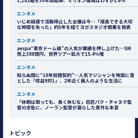
1,182組を30年間追跡、ミリオン達成はわずか1.6％
エンタメ
いじめ疑惑で活動停止した女優は今…「成長できる大切
な時間を失った」約5年を経てヨガスタジオ開業を発表
エンタメ
aespa“東京ドーム級”の人気が業績を押し上げた…SM
売上388億円、世界ツアー拡大で15.4％増
エンタメ
知らぬ間に“10年奴隷契約”…人気マジシャンを地獄に落
とした「収益9対1」、2年近く廃人のような生活に
エンタメ
「休暇は取っても、長く休むな」巨匠パク・チャヌク監
督の忠告に、ノーラン監督が漏らした意外な本音
トピック