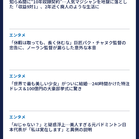
知らぬ間に“10年奴隷契約”…人気マジシャンを地獄に落とし
た「収益9対1」、2年近く廃人のような生活に
エンタメ
「休暇は取っても、長く休むな」巨匠パク・チャヌク監督の
忠告に、ノーラン監督が漏らした意外な本音
エンタメ
「世界で最も美しい少女」がついに結婚…240時間かけた特注
ドレス＆100億円の大豪邸挙式に驚き
エンタメ
「AIじゃない？」と疑惑浮上…美人すぎる元バドミントン日
本代表が「私は実在します」と異例の説明