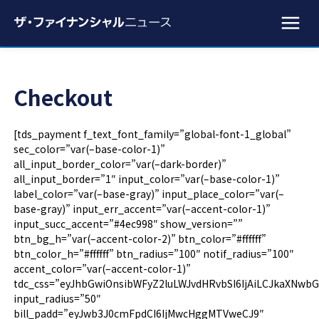
Checkout
[tds_payment f_text_font_family=”global-font-1_global”
sec_color=”var(–base-color-1)”
all_input_border_color=”var(–dark-border)”
all_input_border=”1″ input_color=”var(–base-color-1)”
label_color=”var(–base-gray)” input_place_color=”var(–
base-gray)” input_err_accent=”var(–accent-color-1)”
input_succ_accent=”#4ec998″ show_version=””
btn_bg_h=”var(–accent-color-2)” btn_color=”#ffffff”
btn_color_h=”#ffffff” btn_radius=”100″ notif_radius=”100″
accent_color=”var(–accent-color-1)”
tdc_css=”eyJhbGwiOnsibWFyZ2luLWJvdHRvbSI6IjAiLCJkaXNwbGF
input_radius=”50″
bill_padd=”eyJwb3J0cmFpdCI6IjMwcHggMTVweCJ9″