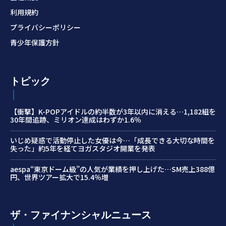
利用規約
プライバシーポリシー
青少年保護方針
トピック
【衝撃】K-POPアイドルの約半数が3年以内に消える…1,182組を
30年間追跡、ミリオン達成はわずか1.6％
いじめ疑惑で活動停止した女優は今…「成長できる大切な時間を
失った」約5年を経てヨガスタジオ開業を発表
aespa“東京ドーム級”の人気が業績を押し上げた…SM売上388億
円、世界ツアー拡大で15.4％増
ザ・ファイナンシャルニュース